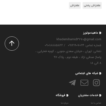
علفتراش پشتی
علفتراش
ماهیدموتورز
khademihamid3670@gmail.com
شماره تماس‌: 09121907024
/
09018885822
نشانی: تهران ، خیابان سعدی جنوبی ، کوچه فخرایی ،
پاساژ صدقی نژاد ، طبقه دوم ، پلاک 97
8 الی 18
شبکه های اجتماعی
خدمات مشتریان
فروشگاه
تماس با ما
درباره ما