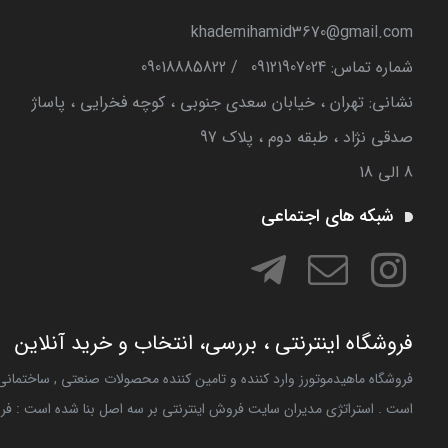
khademihamid3670@gmail.com
شماره تماس‌: 09121907024
/
09018885822
نشانی: تهران ، خیابان سعدی جنوبی ، کوچه فخرایی ، پاساژ
صدقی نژاد ، طبقه دوم ، پلاک 97
8 الی 18
شبکه های اجتماعی
فروشگاه اینترنتی ، بررسی، انتخاب و خرید آنلاین
فروشگاه ماهیدموتورز وارد کننده و تامین کننده محصولات صنعتی , ساختما
است . استراتژی مدیران سایت فروش اینترنتی بر سه اصل بنا شده است : فر