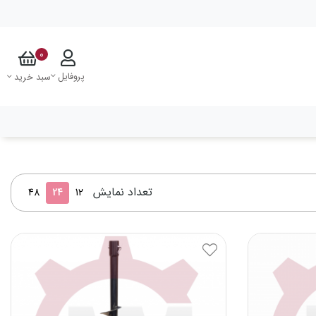
0
پروفایل
سبد خرید
تعداد نمایش
48
24
12