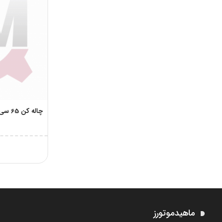
چاله کن 65 سی سی دوزمانه کستل موتور
ماهیدموتورز