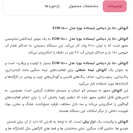
توضیحات
مشخصات محصول
بازخوردها
کارواش 180 بار دینامی ایستاده یوپا مدل ECW-1800
کارواش 180 بار دینامی ایستاده یوپا مدل ECW-1800
به یک موتور اینداکشن تمام‌مسی
مجهز است که با توان 3000 وات کار می‌کند. این دستگاه دستیابی به حداکثر فشار آب
خروجی 180 بار و حداکثر جریان آب 9.2 لیتر در دقیقه را امکان‌پذیر می‌کند.
کارواش 180 بار دینامی ایستاده یوپا مدل ECW-1800
بسیار با کیفیت و پرقدرت است و
به عنوان یک
کارواش نیمه صنعتی
برای فعالیت‌های نیمه سنگین مانند لایه‌برداری،
زنگ‌زدایی، رسوب‌زدایی، حذف رنگ‌های قدیمی و آلودگی‌های چرب و روغنی در کارگاه‌ها و
کارخانه‌ها مورد استفاده قرار می‌گیرد.
این
کارواش
مجهز به سیستم اتو استاپ و سیستم حفاظت گرمایی است. همچنین، به
لانس‌های قابل تنظیم مجهز شده که تنظیم زاویه پاشش آب را برای انجام فعالیت‌های
گوناگون را امکان‌پذیر می‌کند و سه نازل مختلف، قرقره جمع‌کننده شلنگ و مخزن مواد
شوینده داخلی از دیگر امکانات این دستگاه هستند.
کارواش
یا واترجت یک
ابزار برقی
است، که با توجه به قدرتی که دارد از آن برای شستن
خودرو ها، ماشین آلات سنگین، نمای ساختمان ها و فضا های کارگاهی مثل کشتارگاه ها و