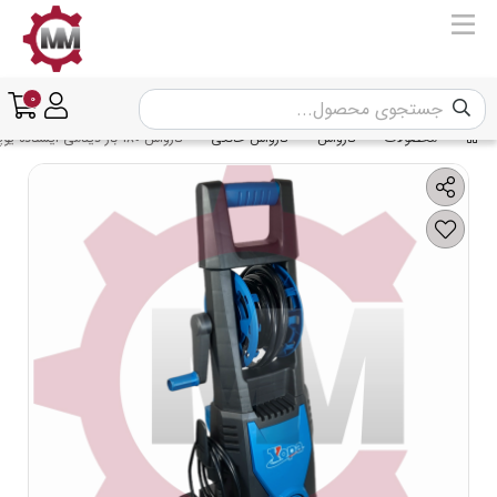
0
محصولات
کارواش
کارواش خانگی
کارواش 180 بار دینامی ایستاده یوپا مدل YOPA ECW-1800