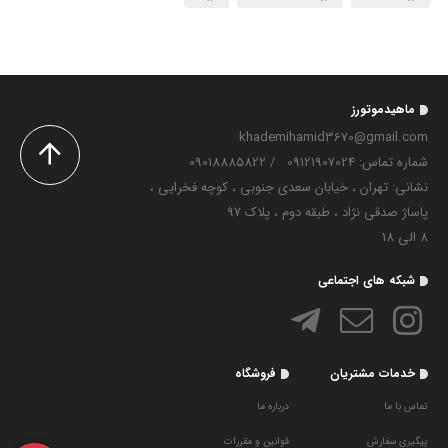
ماهیدموتورز
khademihamid3670@gmail.com
شماره تماس‌: 09121907024
/
09018885822
نشانی: تهران ، خیابان سعدی جنوبی ، کوچه فخرایی ،
پاساژ صدقی نژاد ، طبقه دوم ، پلاک 97
8 الی 18
شبکه های اجتماعی
خدمات مشتریان
فروشگاه
تماس با ما
درباره ما
پیگیری سفارش
قوانین و مقررات