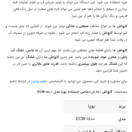
غیره استفاده می شود.
این دستگاه می تواند با تولید جریان آب پر فشار عملیات لایه
برداری از سطح را انجام دهد هم چنین می تواند لایه های سخت تر مثل رنگ های
قدیمی و زنگ زدگی ها را هم از بین ببرد.
کارواش
ها در انواع مختلف
صنعتی
و
خانگی
تولید می شوند. از آنجایی که عمل شست و
شو توسط
کارواش
با فشار زیاد آب انجام می شود ، علاوه بر صرفه جویی در مصرف آب
در وقت شما هم صرفه جویی می شود.
کارواش
ها دارای قطعه های مختلفی می باشند اما مهم ترین آن ها
لانس
،
تفنگ
آب
پاش
و
مخزن مواد شوینده
می باشد. هم چنین
کارواش
ها دارای
شلنگ
نیز می باشند
که این
شلنگ
هر چه
طول بیشتری
داشته باشد،
قدرت مانور بالاتری
را حین کار در
اختیار شما قرارمی دهد.
برای مشاوره و خرید این محصول می توانید با کارشناسان
ماهیدموتورز
در ارتباط باشید.
مشخصات
کارواش 180 بار دینامی ایستاده یوپا مدل ECW-1800
یوپا
برند
ECW-1800
مدل
6.8 لیتر در
حداکثر آبدهی