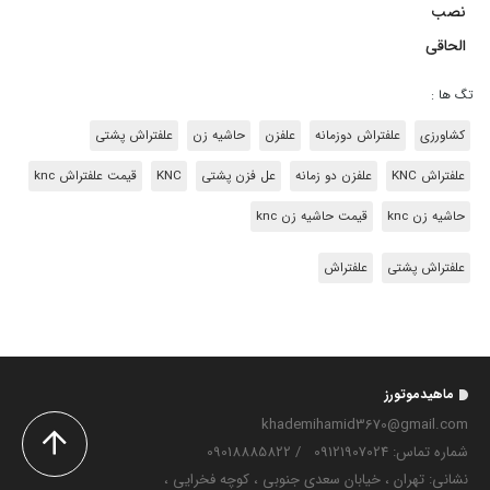
نصب
الحاقی
تگ ها :
کشاورزی
علفتراش دوزمانه
علفزن
حاشیه زن
علفتراش پشتی
علفتراش KNC
علفزن دو زمانه
عل فزن پشتی
KNC
قیمت علفتراش knc
حاشیه زن knc
قیمت حاشیه زن knc
علفتراش پشتی
علفتراش
ماهیدموتورز
khademihamid3670@gmail.com
شماره تماس‌: 09121907024
/
09018885822
نشانی: تهران ، خیابان سعدی جنوبی ، کوچه فخرایی ،