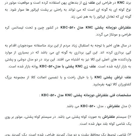
برند
KNC
در طراحی این
علف زن
از بندهای پهن استفاده کرده است و موقعیت موتور در
نوع کوله ای به گونه ای است که می تواند به راحتی بر پشت اپراتور ها سوار شود. به
گونه ‌ای که تعادل اپراتور را به هم نمی ‌زند.
علفتراش دوزمانه پشتی KNC مدل KBC-520
در کشور چین و تحت لیسانس کره
طراحی و مونتاژ می گردد.
در سال های اخیر با توجه به استقبال زیاد مردم از این برند متاسفانه سودجویان اقدام به
کپی برداری کرده اند. این کپی برداری به گونه ای می باشد که در بسیاری از موارد
واردکننده های اصلی این کالا نیز به اشتباه می افتند. این برند در دو مدل دوشی و پشتی
به بازار ارایه شده است.
علف زن KNC پشتی با مدلKBC-520
روانه بازار شده است.
علف تراش پشتی KNC
را با خیال راحت و با تضمین اصالت کالا از مجموعه بزرگ
کشاورزان کالا تهیه بفرمایید.
مشخصات فنی علفتراش دوزمانه پشتی KNC مدل KBC-520 :
1) مدل
علفتراش
، مدل:
KBC-520
می باشد.
2) سیستم
علفتراش
به صورت کوله پشتی می باشد. در سیستم کوله پشتی، موتور بر روی
یک شاسی کوله بلند مهار شده است.
3) شاسی توسط یک محافظ پشت و دو مدل کمربند طراحی شده است. یک کمربند روی