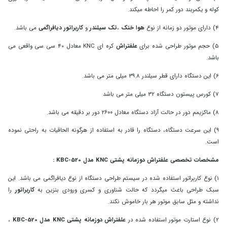
کوله و یکمربند دور کمر را احاطه میکند.
4) دارای موتور دو زمانه از نوع
هوا خنک
،
تک سیلندر
و
کاربراتور دیافراگمی
می باشد.
5) حجم موتور طراحی شده برای
علفتراش
کره ای KNC معادل 40 سی سی واقعی می
باشد.
6) این دستگاه دارای قطر سیلندر 39.8 میلی متر می باشد.
7) کورس پیستون دستگاه 32 میلی متر می باشد
8) ماکزیمم دور در حالت آزاد دستگاه معادل ۲۶۰۰ دور بر دقیقه می باشد.
9) این سرعت دستگاه، دستگاه را قادر به استفاده از هرگونه الحاقیات به راحتی نموده
است.
مشخصات تخصصی علفتراش دوزمانه پشتی KNC مدل KBC-520 :
1) نوع کاربراتور استفاده شده در سیستم طراحی دستگاه از نوع دیافراگمی می باشد. این
سبک طراحی باعث میگردد که حالت شناوری و کسری ورودی بنزین به
کاربراتور
را
نداشته و مثل سابق موتور هر بار خاموش نکند.
2) نوع استارت موتور استفاده شده در
علفتراش دوزمانه پشتی KNC مدل KBC-520
،