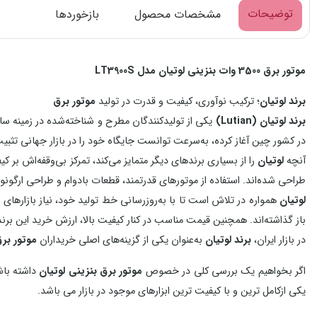
توضیحات
مشخصات محصول
بازخوردها
موتور برق 3500 وات بنزینی لوتیان مدل LT3900S
برند لوتیان
؛ ترکیب نوآوری، کیفیت و قدرت در تولید
موتور برق
برند لوتیان (Lutian)
یکی از تولیدکنندگان مطرح و شناخته‌شده در زمینه 
در کشور چین آغاز کرده، به‌سرعت توانست جایگاه خود را در بازار جهانی تثبیت کند و امروزه محصولات آن در بیش از 
آنچه
لوتیان
را از بسیاری برندهای دیگر متمایز می‌کند، تمرکز بی‌وقفه‌اش بر
طراحی شده‌اند. استفاده از موتورهای قدرتمند، قطعات بادوام و طراحی ارگ
لوتیان
همواره در تلاش است تا با به‌روزرسانی خط تولید خود، نیاز بازارها
باز گذاشته‌اند. همچنین قیمت مناسب در کنار کیفیت بالا، ارزش خرید این برن
در بازار ایران،
برند لوتیان
به‌عنوان یکی از گزینه‌های اصلی خریداران
موتور بر
اگر بخواهیم یک بررسی کلی در خصوص
موتور برق بنزینی لوتیان
داشته باش
یکی ازکامل ترین و با کیفیت ترین ابزارهای موجود در بازار می باشد.