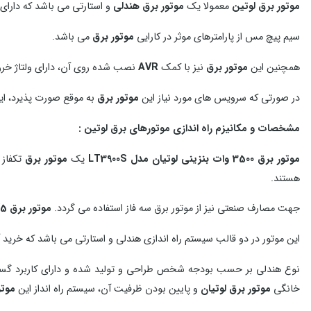
موتور برق لوتین
معمولا یک
موتور برق هندلی
و استارتی می باشد که دارای
سیم پیچ مس از پارامترهای موثر در کارایی
موتور برق
می باشد.
همچنین این
موتور برق
نیز با کمک
AVR
نصب شده روی آن، دارای ولتاژ خرو
در صورتی که سرویس های مورد نیاز این
موتور برق
به موقع صورت پذیرد، ای
مشخصات و مکانیزم راه اندازی موتورهای برق لوتین :
موتور برق 3500 وات بنزینی لوتیان مدل LT3900S
یک
موتور برق
تکفاز با ولتاژ خروجی 220 و
هستند.
جهت مصارف صنعتی نیز از موتور برق سه فاز استفاده می گردد.
موتور برق 3/5 کیلووات
این موتور در دو قالب سیستم راه اندازی هندلی و استارتی می باشد که خری
نوع هندلی بر حسب بودجه شخص طراحی و تولید شده و دارای کاربرد گسترده
خانگی
موتور برق لوتیان
و پایین بودن ظرفیت آن، سیستم راه انداز این
موتو