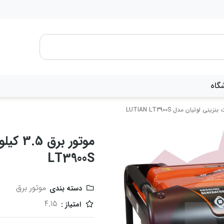
گاه
LT3900S
موتور برق
دسته بندی
4.15
امتیاز :