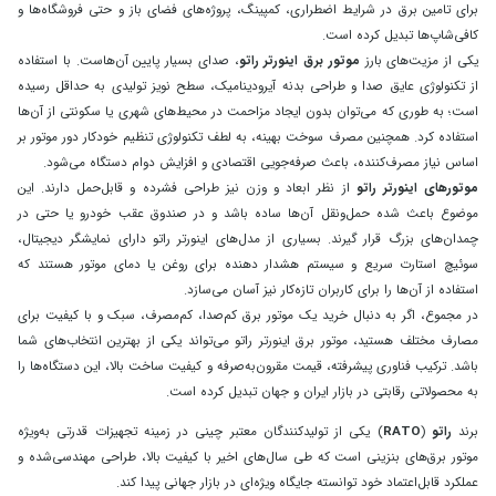
برای تامین برق در شرایط اضطراری، کمپینگ، پروژه‌های فضای باز و حتی فروشگاه‌ها و
کافی‌شاپ‌ها تبدیل کرده است.
یکی از مزیت‌های بارز
موتور برق اینورتر راتو
، صدای بسیار پایین آن‌هاست. با استفاده
از تکنولوژی عایق صدا و طراحی بدنه آیرودینامیک، سطح نویز تولیدی به حداقل رسیده
است؛ به طوری که می‌توان بدون ایجاد مزاحمت در محیط‌های شهری یا سکونتی از آن‌ها
استفاده کرد. همچنین مصرف سوخت بهینه، به لطف تکنولوژی تنظیم خودکار دور موتور بر
اساس نیاز مصرف‌کننده، باعث صرفه‌جویی اقتصادی و افزایش دوام دستگاه می‌شود.
موتورهای اینورتر راتو
از نظر ابعاد و وزن نیز طراحی فشرده و قابل‌حمل دارند. این
موضوع باعث شده حمل‌ونقل آن‌ها ساده باشد و در صندوق عقب خودرو یا حتی در
چمدان‌های بزرگ قرار گیرند. بسیاری از مدل‌های اینورتر راتو دارای نمایشگر دیجیتال،
سوئیچ استارت سریع و سیستم هشدار دهنده برای روغن یا دمای موتور هستند که
استفاده از آن‌ها را برای کاربران تازه‌کار نیز آسان می‌سازد.
در مجموع، اگر به دنبال خرید یک موتور برق کم‌صدا، کم‌مصرف، سبک و با کیفیت برای
مصارف مختلف هستید، موتور برق اینورتر راتو می‌تواند یکی از بهترین انتخاب‌های شما
باشد. ترکیب فناوری پیشرفته، قیمت مقرون‌به‌صرفه و کیفیت ساخت بالا، این دستگاه‌ها را
به محصولاتی رقابتی در بازار ایران و جهان تبدیل کرده است.
برند
راتو
(
RATO
) یکی از تولیدکنندگان معتبر چینی در زمینه تجهیزات قدرتی به‌ویژه
موتور برق‌های بنزینی است که طی سال‌های اخیر با کیفیت بالا، طراحی مهندسی‌شده و
عملکرد قابل‌اعتماد خود توانسته جایگاه ویژه‌ای در بازار جهانی پیدا کند.