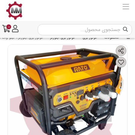
0
محصولات
موتور برق
موتور برق اینورتر
موتور برق اینورتر 9 کیلو وات راتو مدل RATO R16600iE2