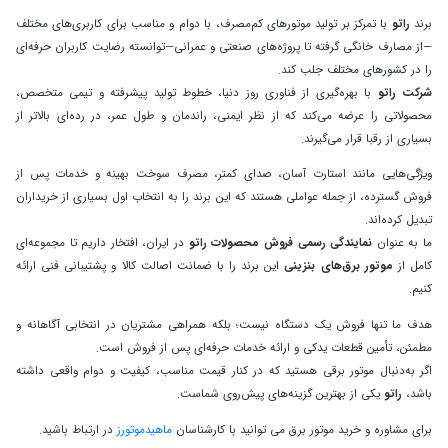
برند
راتو
با تمرکز بر تولید موتورهای کم‌مصرف، با دوام و مناسب برای کاربری‌های مختلف
—از مصارف خانگی گرفته تا پروژه‌های صنعتی و عمرانی—توانسته رضایت کاربران حرفه‌ای
را در کشورهای مختلف جلب کند.
شرکت راتو
با بهره‌گیری از فناوری روز دنیا، خطوط تولید پیشرفته و تیمی متخصص،
محصولاتی را عرضه می‌کند که از نظر ایمنی، راندمان و طول عمر، در رده‌ای بالاتر از
بسیاری از رقبا قرار می‌گیرند.
ویژگی‌هایی مانند استارت آسان، صدای کمتر، مصرف سوخت بهینه و خدمات پس از
فروش گسترده، از جمله عواملی هستند که این برند را به انتخاب اول بسیاری از خریداران
تبدیل کرده‌اند.
ما به‌ عنوان
نمایندگی رسمی فروش محصولات راتو
در ایران، افتخار داریم تا مجموعه‌ای
کامل از
موتور برق‌های بنزینی
این برند را با ضمانت اصالت کالا و پشتیبانی فنی ارائه
کنیم.
هدف ما تنها فروش یک دستگاه نیست؛ بلکه همراهی مشتریان در انتخابی آگاهانه و
مطمئن، تأمین قطعات یدکی و ارائه خدمات حرفه‌ای پس از فروش است.
اگر به‌دنبال موتور برقی هستید که در کنار قیمت مناسب، کیفیت و دوام واقعی داشته
باشد،
راتو
یکی از بهترین گزینه‌های پیش‌روی شماست.
برای مشاوره و خرید موتور برق می توانید با کارشناسان
ماهیدموتورز
در ارتباط باشید.