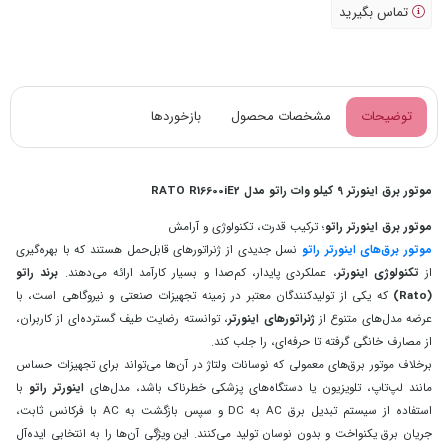
تماس بگیرید
توضیحات
مشخصات محصول
بازخوردها
موتور برق اینورتر 9 کیلو وات راتو مدل RATO R16600iE2
موتور برق اینورتر راتو
؛ ترکیب قدرت، تکنولوژی و آرامش
موتور برق‌های اینورتر راتو
نسل جدیدی از ژنراتورهای قابل‌حمل هستند که با بهره‌گیری
از
تکنولوژی اینورتر
، عملکردی پایدار، کم‌صدا و بسیار کارآمد ارائه می‌دهند.
برند راتو
(Rato)
که یکی از تولیدکنندگان معتبر در زمینه تجهیزات صنعتی و نیروگاهی است، با
عرضه مدل‌های متنوع از
ژنراتورهای اینورتر
، توانسته رضایت طیف گسترده‌ای از کاربران،
از مصارف خانگی گرفته تا حرفه‌ای، را جلب کند.
برخلاف موتور برق‌های معمولی که نوسانات ولتاژ در آن‌ها می‌تواند برای تجهیزات حساس
مانند لپ‌تاپ، تلویزیون یا دستگاه‌های پزشکی خطرناک باشد، مدل‌های
اینورتر راتو
با
استفاده از سیستم تبدیل برق AC به DC و سپس بازگشت به AC با فرکانس ثابت،
جریان برق یکنواخت و بدون نوسان تولید می‌کنند. این ویژگی آن‌ها را به انتخابی ایده‌آل