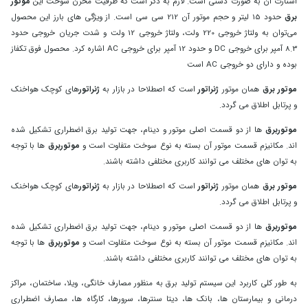
استارت ان به صورت دستی است. لازم به ذکر است که ظرفیت مخزن سوخت این
موتور
برق
حدود 15 لیتر و حجم موتور آن 212 سی سی است. از ویژگی های بارز این محصول
می‌توان به ولتاژ خروجی 220 ولت، ولتاژ خروجی 12 ولت و شدت جریان خروجی حدود
8.3 آمپر برای خروجی DC و حدود 12 آمپر برای خروجی AC اشاره کرد. محصول فوق تکفاز
بوده و دارای دو خروجی AC است
موتور برق
همان موتور
ژنراتور
است که اصطلاحا در بازار به
ژنراتور
های کوچک هواخنک
و پرتابل اطلاق می گردد.
موتوربرق
ها از دو قسمت اصلی موتور و دینام، جهت تولید برق اضطراری تشکیل شده
اند. مکانیزم قسمت موتور آن بسته به نوع سوخت متفاوت است و
موتوربرق
ها با توجه
به توان های مختلف می توانند کاربری مختلفی داشته باشند.
موتور برق
همان موتور
ژنراتور
است که اصطلاحا در بازار به
ژنراتور
های کوچک هواخنک
و پرتابل اطلاق می گردد.
موتوربرق
ها از دو قسمت اصلی موتور و دینام، جهت تولید برق اضطراری تشکیل شده
اند. مکانیزم قسمت موتور آن بسته به نوع سوخت متفاوت است و
موتوربرق
ها با توجه
به توان های مختلف می توانند کاربری مختلفی داشته باشند.
به طور کلی کاربرد این سیستم تولید برق به منظور مصارف خانگی، ویلا، ساختمان، مراکز
درمانی و بیمارستان ها، بانک ها، دیتا سنترها، سرورها، کارگاه ها، مصارف اضطراری