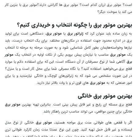
است؟ موتور برق ارزان کدام است؟ موتور برق ها گارانتی دارند؟موتور برق با بنزین کار
می کند یا سوخت دیگر؟
بهترین موتور برق را چگونه انتخاب و خریداری کنیم؟
به زبان ساده باید عنوان کرد که
ژنراتور برق
یا
موتور برق
، دستگاهی‌ است برای تولید
برق در اندازه محدود جهت استفاده در مکان‌های مختلف. برای یک انتخاب درست، باید
نیازها وخواسته‌هایمان بطور کامل شناسایی شود و به صورت مرحله به مرحله تا انتخاب
یک
موتور برق
مناسب با نیازمان پیش برویم. یکی از نکات اولیه در انتخاب یک
موتور
برق
آگاهی شما از نوع مصرفتان از آن دستگاه است؛ این‌ که برای استفاده دائم یا موارد
قطع برق می‌خواهید استفاده کنید؟ یا نگاه مصرفی شما برای محل کار است و یا منزل؟
در این صورت مشخص می شود که به ژنراتورهای کوچک و خانگی نیازمندید و یا برای
امور صنعتی که به
موتور برق
های قوی تر و با وات بالاتر نیاز دارید.
بهترین موتور برق خانگی
قطع برق مسئله ای رایج و غیر قابل پیش بینی است. بنابراین تهیه بهترین
موتور برق
خانگی برای چنین مواقعی، می تواند مناسب ترین راهکار باشد.
اگر با قطعی های طولانی مدت برق مواجه هستید،
موتور برق
خانگی از نوع مدل
ایستاده و غیر قابل حمل تهیه کنید. چون این نوع عمدتا مدت زمان کارکرد طولانی تری
دارند. همچنین برای اینکه بدانید چه مدل موتور برقی برای خانه شما کفاف می دهد، باید