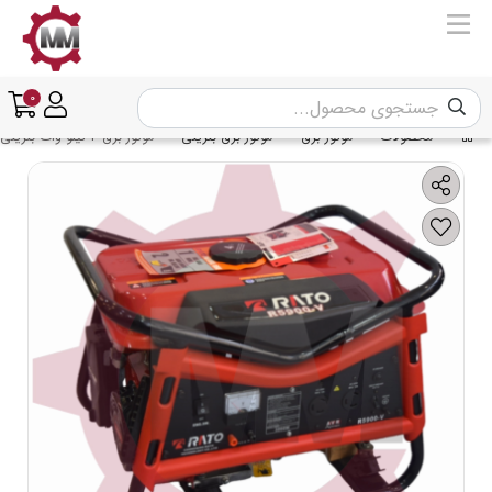
0
محصولات
موتور برق
موتور برق بنزینی
موتور برق 3 کیلو وات بنزینی راتو مدل RATO R5900-V