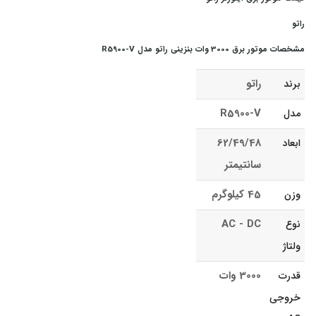
راتو
مشخصات موتور برق 3000 وات بنزینی راتو مدل R5900-V
راتو
برند
R5900-V
مدل
62/49/48
ابعاد
سانتیمتر
45 کیلوگرم
وزن
AC - DC
نوع
ولتاژ
3000 وات
قدرت
خروجی