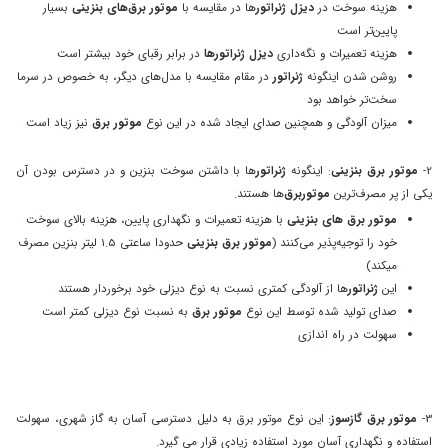
هزینه سوخت در
دیزل ژنراتور
ها در مقایسه با
موتور برق‌های بنزینی
بسیار
پایین‌تر است
هزینه تعمیرات و نگه‌داری
دیزل ژنراتورها
در برابر رقبای خود بیشتر است
روشن شدن اینگونه
ژنراتور
در مقام مقایسه با مدل‌های دیگر، به خصوص در سرما
سخت‌تر خواهد بود
میزان آلودگی و همچنین صدای ایجاد شده در این نوع
موتور برق
نیز زیاد است
2-
موتور برق بنزینی
: اینگونه
ژنراتور
ها با داشتن سوخت بنزین و در دسترس بودن آن
یکی از پر مصرف‌ترین
موتوربرق‌
ها هستند.
موتور برق های بنزینی
با هزینه تعمیرات و نگهداری پایین، هزینه بالای سوخت
خود را توجیه‌پذیر می‌کنند (
موتور برق بنزینی
حدودا ساعتی 1.5 لیتر بنزین مصرف
میکند)
این
ژنراتور
ها از آلودگی کمتری نسبت به نوع دیزلی خود برخوردار هستند
صدای تولید شده توسط این نوع
موتور برق
به نسبت نوع دیزلی کمتر است
سهولت در راه اندازی
3-
موتور برق گازسوز
: این نوع موتور برق به دلیل دسترسی آسان به گاز شهری، سهولت
استفاده و نگهداری آسان مورد استفاده زیادی قرار می گیرد.