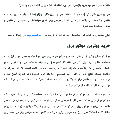
هنگام خرید
موتور برق بنزینی
، دو نوع شناخته شده برای انتخاب وجود دارد:
موتور برق های دو زمانه
و
4 زمانه :
موتور برق
های چهار زمانه
دارای مخزن روغن و
بنزین جداگانه می باشد در حالی که در
موتور برق های دوزمانه
از مخلوطی از بنزین و
روغن استفاده می شود.
برای مشاوره و خرید این محصول می توانید با کارشناسان
ماهیدموتورز
در ارتباط باشید.
خرید بهترین موتور برق
برق در حالی یکی از نیازهای اساسی مردم در دنیای امروزی است و بسیاری از ابزارها و
دستگاه ها با این انرژی کار می کنند که قطع برق برای چند ساعت، می تواند زیان های
جبران ناپذیری به زندگی و تجارت انسان وارد کند. این در حالی است که این روزها به
دفعات شاهد قطع برق در طول روز هستیم.. اما راه حل چیست؟در صورت قطع شدن
برق چه کاری میتوانیم برای جلوگیری از آسیب ایجاد کنیم؟ در پاسخ باید عنوان کرد که
بهترین راهکار استفاده از موتور برق است.
در صورت قطع برق
موتور برق
ها بهترین کمک را به ما خواهند کرد و در واقع خرید یک
موتور برق
برای خانه، محل کار یا هرجای دیگر می تواند آسان ترین و سریع ترین راه حل
باشد. اما بهترین
موتور برق
را چگونه انتخاب و خریداری کنیم؟
موتور برق
مناسب برای
خانه کدام است؟ برای باغ چه موتور برقی خریداری کنیم؟ کدام موتور برق بی صداترین