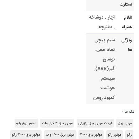
استارت
آچار . دوشاخه
اقلام
. دفترچه
همراه
سیم پیچی
ویژگی
تمام مس.
ها
نوسان
گیر(AVR).
سیستم
هوشمند
کمبود روغن
تگ ها :
موتور برق
قیمت موتور برق بنزینی
موتور برق 3 کیلو وات
موتور برق راتو
راتو
موتور راتو
موتور برق 3000
موتور برق 3000 وات
موتور برق 3000 راتو