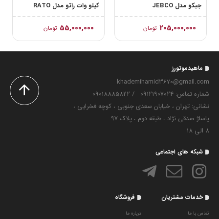
جبکو مدل JEBCO
کیلو وات راتو مدل RATO
R1500iS
JB10000Triple-F
55,000,000
205,000,000
تومان
تومان
ماهیدموتورز
khademihamid3670@gmail.com
شماره تماس‌: 09121907024
/
09018885822
نشانی: تهران ، خیابان سعدی جنوبی ، کوچه فخرایی ،
پاساژ صدقی نژاد ، طبقه دوم ، پلاک 97
8 الی 18
شبکه های اجتماعی
خدمات مشتریان
فروشگاه
تماس با ما
درباره ما