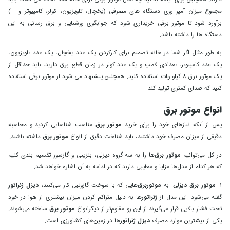
مجموع میزان آمپر روی دستگاه های مصرفی (یخچال، تلویزیون، کولر، کامپیوتر و ...)
برآورد شود تا موتور برقی خریداری شود که جوابگوی روشنایی و برق رسانی به این
دستگاه ها را داشته باشد.
به طور مثال اگر شما در خانه تصمیم برای کارکردن یک عدد یخچال، یک عدد تلویزیون،
یک عدد کامپیوتر، تعدادی لامپ و یک عدد کولر در زمان قطع برق دارید، باید حداقل از
یک موتور برق 8 کیلو وات استفاده کنید. همچنین پیشنهاد می شود از موتور برقی استفاده
کنید که صدای کمتری تولید کند.
انواع موتور برق
پس از آنکه نیازهای خود را برای خرید
موتور برق
مناسب شناسایی کردید و محاسبه
دقیقی از میزان مصرف خود داشتید، باید شناخت دقیق از انواع
موتور برق
داشته باشید.
در کل می‌توانیم
موتور برق‌
ها را به سه گروه دیزلی، بنزینی و گاز‌سوز تقسیم بندی کنیم
که هر کدام از مدل‌ها مزایا و معایبی دارند که در ادامه به آن اشاره خواهد شد.
1-
موتور برق دیزلی
: به
موتوربرق‌
هایی که با سوخت گازوئیل کار می‌کنند،
دیزل ژنراتور
گفته می‌شود. این مدل از
ژنراتور
ها به دلیل متراکم کردن میزان بیشتری از هوا در خود
تحت فشار بالایی قرار می‌گیرند از این رو مقاوم‌تر از دیگرانواع
موتور برق
ساخته می‌شوند.
یکی از بیشترین موارد مصرف
دیزل ژنراتور
ها در زمین‌های کشاورزی است.