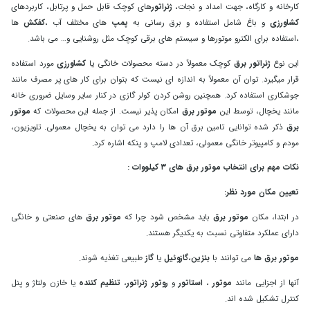
کارخانه و کارگاه، جهت امداد و نجات،
ژنراتور
های کوچک قابل حمل و پرتابل، کاربردهای
کشاورزی
و باغ شامل استفاده و برق رسانی به
پمپ
های مختلف آب ،
کفکش
ها
،استفاده برای الکترو موتورها و سیستم های برقی کوچک مثل روشنایی و… می باشد.
این نوع
ژنراتور برق
کوچک معمولاً در دسته محصولات خانگی یا
کشاورزی
مورد استفاده
قرار میگیرد. توان آن معمولاً به اندازه ای نیست که بتوان برای کار های پر مصرف مانند
جوشکاری استفاده کرد. همچنین روشن کردن کولر گازی در کنار سایر وسایل ضروری خانه
مانند یخچال، توسط این
موتور برق
امکان پذیر نیست. از جمله این محصولات که
موتور
برق
ذکر شده توانایی تامین برق آن ها را دارد می توان به یخچال معمولی. تلویزیون،
مودم و کامپیوتر خانگی معمولی، تعدادی لامپ و پنکه اشاره کرد.
نکات مهم برای انتخاب موتور برق های ۳ کیلووات :
تعیین مکان مورد نظر:
در ابتدا، مکان
موتور برق
باید مشخص شود چرا که
موتور برق
های صنعتی و خانگی
دارای عملکرد متفاوتی نسبت به یکدیگر هستند.
موتور برق ها
می توانند با
بنزین
،
گازوئیل
یا
گاز
طبیعی تغذیه شوند.
آنها از اجزایی مانند
موتور
،
استاتور
و
روتور ژنراتور
،
تنظیم کننده
یا خازن ولتاژ و پنل
کنترل تشکیل شده اند.