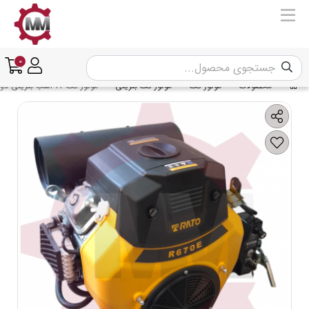
0
محصولات
موتور تک
موتور تک بنزینی
موتور تک 22 اسب بنزینی دو سیلندر راتو مدل RATO R670E