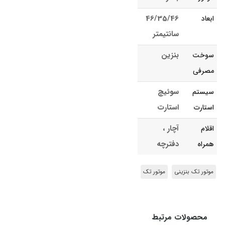
46/35/46
ابعاد
سانتیمتر
بنزین
سوخت
مصرفی
سوئیچ
سیستم
استارت
استارت
آچار ،
اقلام
دفترچه
همراه
موتور تک بنزینی
موتور تک
محصولات مرتبط