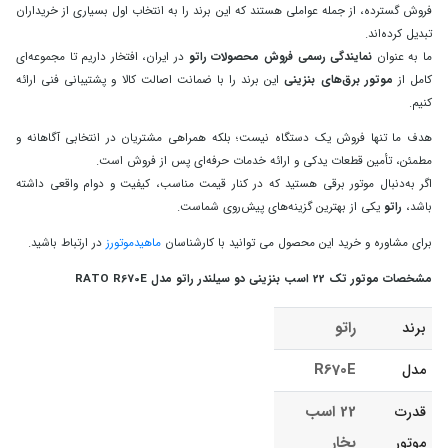
فروش گسترده، از جمله عواملی هستند که این برند را به انتخاب اول بسیاری از خریداران
تبدیل کرده‌اند.
ما به‌ عنوان
نمایندگی رسمی فروش محصولات راتو
در ایران، افتخار داریم تا مجموعه‌ای
کامل از
موتور برق‌های بنزینی
این برند را با ضمانت اصالت کالا و پشتیبانی فنی ارائه
کنیم.
هدف ما تنها فروش یک دستگاه نیست؛ بلکه همراهی مشتریان در انتخابی آگاهانه و
مطمئن، تأمین قطعات یدکی و ارائه خدمات حرفه‌ای پس از فروش است.
اگر به‌دنبال موتور برقی هستید که در کنار قیمت مناسب، کیفیت و دوام واقعی داشته
باشد،
راتو
یکی از بهترین گزینه‌های پیش‌روی شماست.
برای مشاوره و خرید این محصول می توانید با کارشناسان
ماهیدموتورز
در ارتباط باشید.
مشخصات موتور تک 22 اسب بنزینی دو سیلندر راتو مدل RATO R670E
راتو
برند
R670E
مدل
22 اسب
قدرت
بخار
موتور