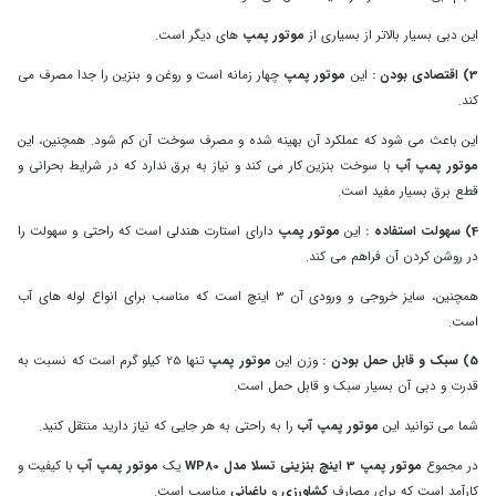
این دبی بسیار بالاتر از بسیاری از
موتور پمپ
های دیگر است.
3) اقتصادی بودن :
این
موتور پمپ
چهار زمانه است و روغن و بنزین را جدا مصرف می
کند.
این باعث می شود که عملکرد آن بهینه شده و مصرف سوخت آن کم شود. همچنین، این
موتور پمپ آب
با سوخت بنزین کار می کند و نیاز به برق ندارد که در شرایط بحرانی و
قطع برق بسیار مفید است.
4) سهولت استفاده :
این
موتور پمپ
دارای استارت هندلی است که راحتی و سهولت را
در روشن کردن آن فراهم می کند.
همچنین، سایز خروجی و ورودی آن 3 اینچ است که مناسب برای انواع لوله های آب
است.
5) سبک و قابل حمل بودن :
وزن این
موتور پمپ
تنها 25 کیلو گرم است که نسبت به
قدرت و دبی آن بسیار سبک و قابل حمل است.
شما می توانید این
موتور پمپ آب
را به راحتی به هر جایی که نیاز دارید منتقل کنید.
در مجموع
موتور پمپ 3 اینچ بنزینی تسلا مدل WP80
یک
موتور پمپ آب
با کیفیت و
کارآمد است که برای مصارف
کشاورزی
و
باغبانی
مناسب است.