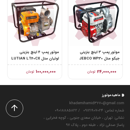
موتور پمپ 3 اینچ بنزینی
موتور پمپ 4 اینچ بنزینی
جبکو مدل JEBCO WP30
لوتیان مدل LUTIAN LT40CX
100,000,000
24,000,000
تومان
تومان
ماهیدموتورز
khademihamid3670@gmail.com
شماره تماس‌: 09121907024
/
09018885822
نشانی: تهران ، خیابان سعدی جنوبی ، کوچه فخرایی ،
پاساژ صدقی نژاد ، طبقه دوم ، پلاک 97