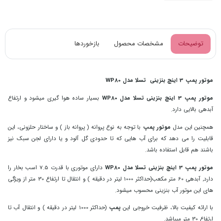
توضیحات
مشخصات محصول
بازخوردها
موتور پمپ 3 اینچ بنزینی تسلا مدل WP80
موتور پمپ 3 اینچ بنزینی تسلا مدل WP80
بسیار ساده هوا گیری میشود و ارتفاع
آبدهی بالایی دارد.
همچنین این مدل
موتور پمپ
با توجه به نوع پروانه ( پروانه باز ) و ساختار حلزونی، این
قابلیت را می دهد که برای آب هایی که تا حدودی گل آلود و یا دارای لجن سبک نیز
باشند هم قابل استفاده باشد.
موتور پمپ 3 اینچ بنزینی تسلا مدل WP80
دارای موتوری با قدرت 7.5 اسب بخار را
دارد, آبدهی 60 متر مکعب
(حداکثر 1000 لیتر در دقیقه )
و انتقال تا ارتفاع 30 متر از ویژگی
های این موتور آب بنزینی محسوب میشود.
با ارائه کیفیت بالا، ظرفیت خروجی این
پمپ
(حداکثر 1000 لیتر در دقیقه ) و انتقال آب تا
ارتفاع 30 متر میباشد.