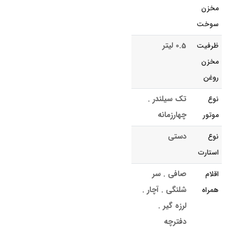
مخزن
سوخت
0.5 لیتر
ظرفیت
مخزن
روغن
تک سیلندر .
نوع
چهارزمانه
موتور
دستی
نوع
استارت
صافی . سر
اقلام
شلنگی . آچار .
همراه
لرزه گیر .
دفترچه