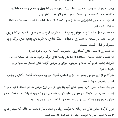
پمپ
های آب قدیمی به دلیل ابعاد بزرگ زمین های
کشاورزی
، حجم و قدرت بالاتری
داشتند و در نتیجه میزان سوخت مورد نیاز آنها نیز بیشتر بود.
امروزه زمین های
کشاورزی
به متراژ های کوچک تر و با قابلیت کشت محصولات متنوع،
تفکیک شده اند.
به همین دلیل یک یا چند
موتور پمپ
آب به خوبی از پس نیاز های یک زمین
کشاورزی
بر می آیند. در نتیجه در بسیاری از موارد ، دیگر نیازی به خریداری
پمپ
های بزرگ و پر
مصرف و گران قیمت نیست.
در بسیاری از زمین های
کشاورزی
، دسترسی آسان به برق وجود ندارد.
به همین جهت امکان استفاده از
موتور پمپ های برقی
وجود ندارد. در نتیجه در این
شرایط
پمپ
های آب نفت و بنزینی، دیزلی و بنزینی گزینه های بسیار مناسب تری
خواهند بود.
هر کدام از این
موتور پمپ
ها نیز بر اساس قدرت موتور، سوخت، قدرت مکش و پرتاب
آب با یکدیگر تفاوت دارند.
در یک دسته بندی کلی
پمپ های آب بنزینی
از نظر نوع موتور به دو دسته ۲ زمانه و ۴
زمانه تقسیم می شوند. در
موتور
های دو زمانه، سیلندر یک چرخه رفت و برگشت و در
موتور های چهار زمانه نیز دو چرخه رفت و برگشت سیلندر وجود دارد.
برای کارکرد موتور های دو زمانه به ترکیب روغن و بنزین نیاز دارید، در حالی که موتور های
۴ زمانه بدون نیاز به ترکیب روغن با سوخت کار می کنند.