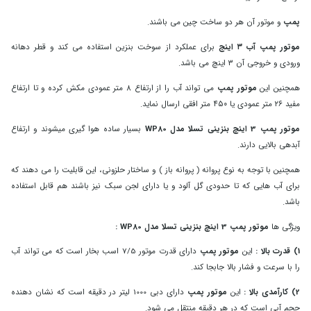
پمپ
و موتور آن هر دو ساخت چین می باشند.
موتور پمپ آب ۳ اینج
برای عملکرد از سوخت بنزین استفاده می کند و قطر دهانه
ورودی و خروجی آن ۳ اینچ می باشد.
همچنین این
موتور پمپ
می تواند آب را از ارتفاع ۸ متر عمودی مکش کرده و تا ارتفاع
مفید ۲۶ متر عمودی یا ۴۵۰ متر افقی ارسال نماید.
موتور پمپ 3 اینچ بنزینی تسلا مدل WP80
بسیار ساده هوا گیری میشوند و ارتفاع
آبدهی بالایی دارند.
همچنین با توجه به نوع پروانه ( پروانه باز ) و ساختار حلزونی، این قابلیت را می دهند که
برای آب هایی که تا حدودی گل آلود و یا دارای لجن سبک نیز باشند هم قابل استفاده
باشد.
ویژگی ها
موتور پمپ 3 اینچ بنزینی تسلا مدل WP80 :
1) قدرت بالا
:
این
موتور پمپ
دارای قدرت موتور 7/5 اسب بخار است که می تواند آب
را با سرعت و فشار بالا جابجا کند.
2) کارآمدی بالا :
این
موتور پمپ
دارای دبی 1000 لیتر در دقیقه است که نشان دهنده
حجم آبی است که در هر دقیقه منتقل می شود.