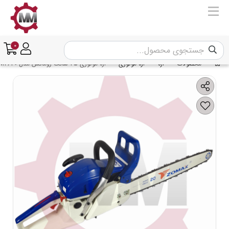
0
محصولات
اره
اره موتوری
اره موتوری 45 سانت زوماکس مدل ZOMAX ZM4630