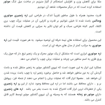
مثلا برای کاهش وزن و افزایش استحکام از آلیاژ منیزیم در ساخت میل لنگ
موتور
استفاده کرده است که در دیگر محصولات شاهد آن نبودیم.
قدرت محدود همراه با طول ساطور تقریباً اندک در طراحی این
اره زنجیری موتوری
زوماکس
باعث شده تا خیلی نتوانیم بر قدرت و کارایی آن در عملیات‌ بزرگ چوب ‌بری
اکتفاء کنیم. البته طراحی سبک و کم توان تاثیر به سزایی بر کاهش قیمت آن داشته
است.
این محصول برای استفاده های نیمه حرفه ای توصیه میشود. به هر صورت قیمت این
اره
موتوری
به‌ مراتب کمتر از مدل‌ های حرفه ‌ای ‌تر است.
اره موتوری
ابزاری است که متشکل از یک موتور محرک و یک زنجیر تیغ دار که حول یک
ورق فلزی به اسم ساطور می چرخد و عملیات برش چوب را انجام می دهد.
عملکرد این ابزار به این صورت است که نیروی گشتاور موتور به زنجیر منتقل شده و باعث
گردش آن به دور ساطور خواهد شد و حاصل برخورد زنجیر اره با چوب باعث بریده شدن
آن خواهد شد . معمولا ابزار آلات که عملیات برش را انجام می دهند از جمله فرز ، پروفیل
بر و … دارای محافظ می باشند اما در اره این محافظ وجود ندارد از این رو
اره زنجیری
یکی از خطرناک ترین ابزار آلات اختراع شده به دست بشر می باشد .
اره های زنجیری
دارای
موتور دو زمانه
هستند که به وسیله ی آن نیروی گشتاور موتور توسط کاربر قابل
کنترل می باشد.