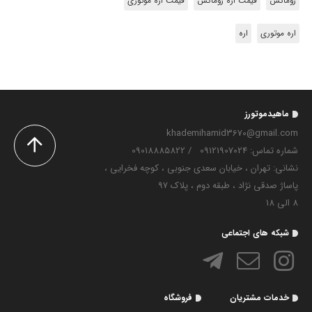
زوماکس
قیمت اره زوماکس
قیمت اره موتوری
اره موتوری
اره
ماهیدموتورز
khademihamid3670@gmail.com
شماره تماس‌: 09121907024
/
09018885822
نشانی: تهران ، خیابان سعدی جنوبی ، کوچه فخرایی ،
پاساژ صدقی نژاد ، طبقه دوم ، پلاک 97
8 الی 18
شبکه های اجتماعی
خدمات مشتریان
فروشگاه