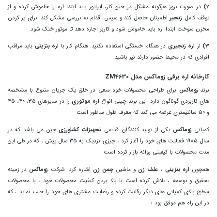
2)
در صورت بروز هرگونه مشکل در حین کار، اپراتور باید ابتدا اره را خاموش کرده و از
توقف کامل
زنجیر
اطمینان حاصل کند و سپس اقدام به بررسی مشکل کند. برای پر کردن
مخزن سوخت ابتدا اره باید خاموش شود و کاربر اجازه دهد تا موتور خنک شود.
3)
از
اره زنجیری
در هنگام خستگی استفاده نکنید. هنگام کار با
اره بنزینی
باید مراقب
افرادی که در محیط حضور دارند نیز باشید.
کارخانه اره برقی زوماکس مدل ZM4630
برند
زوماکس
برای طراحی محصولات خود سعی در خلق یک جریان متنوع با مشخصه
‌های کاربردی گوناگون دارد. این برند چینی انواع
اره موتوری
را در سایزهای ۳۵، ۴۰، ۴۵
و ۵۰ سانتیمتری عرضه می‌ کند که معرف طول ساطور است.
کمپانی
زوماکس
یکی از تولید کنندگان قدیمی
تجهیزات کشاورزی
چین می باشد که در
سال ۱۹۸۵ فعالیت های خود را آغاز کرد ، چیزی نزدیک به ۳۵ سال پیش ، که در طی این
مدت محصولات با کیفیتی روانه بازار کرده است.
همچون
اره بنزینی
،
علف زن
و ماشین
چمن زن
اشاره کرد. شرکت
زوماکس
در زمینه
تحقیق و توسعه ، تلاش کرده است با بالا بردن کیفیت محصولات خود ، با محصولات
سطح بالای کمپانی های دیگر رقابت کرده و رضایت مشتری های خود را جلب نماید ، که
در این راه هم موفق بود ؛