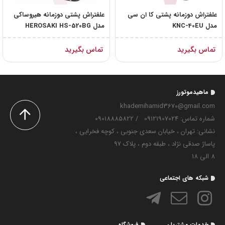
علفتراش دوزمانه پشتی کا ان سی
علفتراش پشتی دوزمانه هیروساکی
مدل KNC-40EU
مدل HEROSAKI HS-520BG
تماس بگیرید
تماس بگیرید
ماهیدموتورز
khademihamid3670@gmail.com
شماره تماس‌: 09121907024
/
09018885822
نشانی: تهران ، خیابان سعدی جنوبی ، کوچه فخرایی ،
پاساژ صدقی نژاد ، طبقه دوم ، پلاک 97
8 الی 18
شبکه های اجتماعی
خدمات مشتریان
فروشگاه