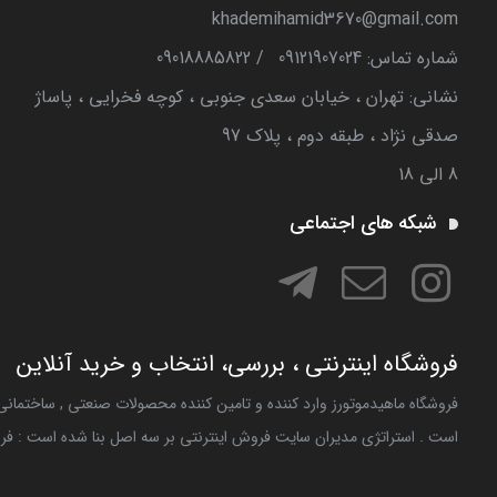
khademihamid3670@gmail.com
شماره تماس‌: 09121907024
/
09018885822
نشانی: تهران ، خیابان سعدی جنوبی ، کوچه فخرایی ، پاساژ
صدقی نژاد ، طبقه دوم ، پلاک 97
8 الی 18
شبکه های اجتماعی
فروشگاه اینترنتی ، بررسی، انتخاب و خرید آنلاین
فروشگاه ماهیدموتورز وارد کننده و تامین کننده محصولات صنعتی , ساختما
است . استراتژی مدیران سایت فروش اینترنتی بر سه اصل بنا شده است : فر