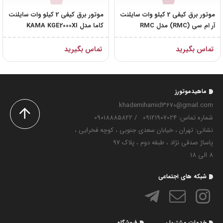
موتور برق کیفی 2 کیلو وات سایلنت
موتور برق کیفی 2 کیلو وات سایلنت
آر ام سی (RMC) مدل RMC
کاما مدل KAMA KGE2000XI
HP2000I
تماس بگیرید
تماس بگیرید
ماهیدموتورز
khademihamid3670@gmail.com
شماره تماس‌: 09121907024
/
09018885822
نشانی: تهران ، خیابان سعدی جنوبی ، کوچه فخرایی ،
پاساژ صدقی نژاد ، طبقه دوم ، پلاک 97
8 الی 18
شبکه های اجتماعی
خدمات مشتریان
فروشگاه