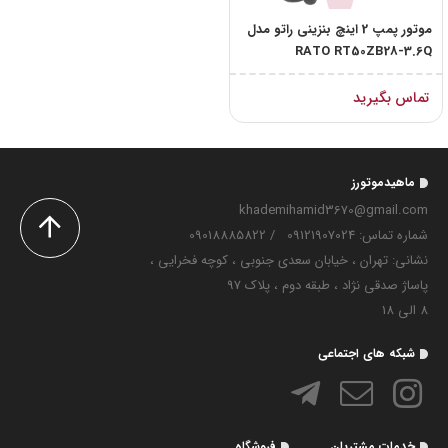
موتور پمپ 2 اینچ بنزینی راتو مدل
RATO RT50ZB28-3.6Q
تماس بگیرید
ماهیدموتورز
khademihamid3670@gmail.com
شماره تماس‌: 09121907024
/
09018885822
نشانی: تهران ، خیابان سعدی جنوبی ، کوچه فخرایی ،
پاساژ صدقی نژاد ، طبقه دوم ، پلاک 97
8 الی 18
شبکه های اجتماعی
خدمات مشتریان
فروشگاه