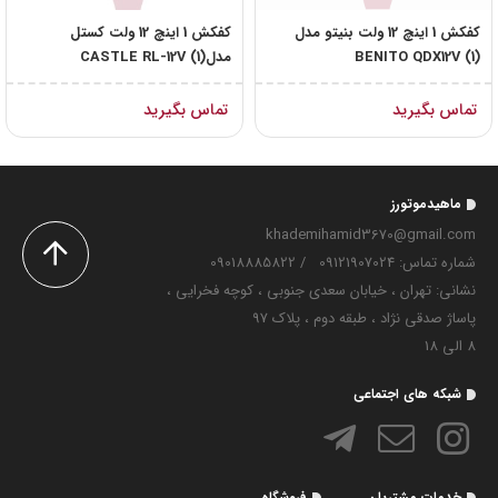
کفکش 1 اینچ 12 ولت بنیتو مدل
کفکش 1 اینچ 12 ولت کستل
BENITO QDX12V (1)
مدلCASTLE RL-12V (1)
تماس بگیرید
تماس بگیرید
ماهیدموتورز
khademihamid3670@gmail.com
شماره تماس‌: 09121907024
/
09018885822
نشانی: تهران ، خیابان سعدی جنوبی ، کوچه فخرایی ،
پاساژ صدقی نژاد ، طبقه دوم ، پلاک 97
8 الی 18
شبکه های اجتماعی
خدمات مشتریان
فروشگاه