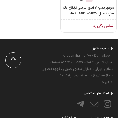
موتور پمپ 3 اینچ بنزینی ارتفاع بالا
هارلند مدل HARLAND WHP20
تماس بگیرید
ماهیدموتورز
khademihamid3670@gmail.com
شماره تماس‌: 09121907024
/
09018885822
نشانی: تهران ، خیابان سعدی جنوبی ، کوچه فخرایی ،
پاساژ صدقی نژاد ، طبقه دوم ، پلاک 97
8 الی 18
شبکه های اجتماعی
خدمات مشتریان
فروشگاه