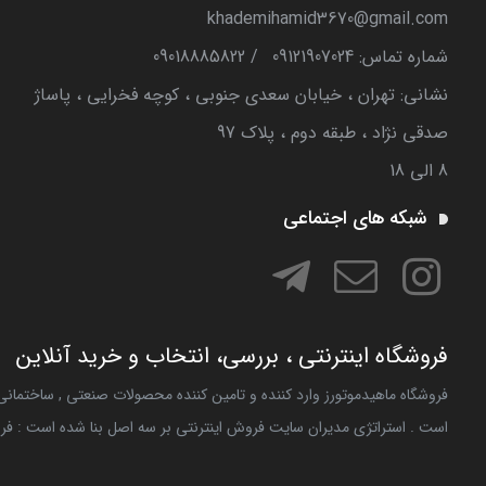
khademihamid3670@gmail.com
شماره تماس‌: 09121907024
/
09018885822
نشانی: تهران ، خیابان سعدی جنوبی ، کوچه فخرایی ، پاساژ
صدقی نژاد ، طبقه دوم ، پلاک 97
8 الی 18
شبکه های اجتماعی
فروشگاه اینترنتی ، بررسی، انتخاب و خرید آنلاین
فروشگاه ماهیدموتورز وارد کننده و تامین کننده محصولات صنعتی , ساختما
است . استراتژی مدیران سایت فروش اینترنتی بر سه اصل بنا شده است : فر