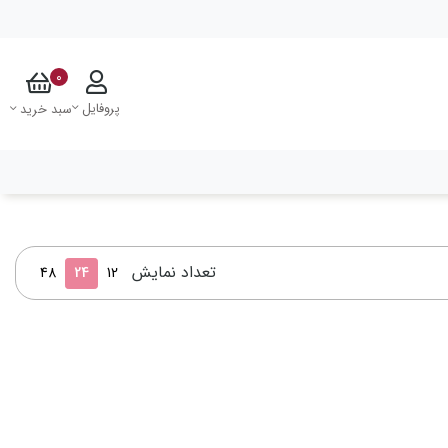
0
پروفایل
سبد خرید
تعداد نمایش
48
24
12