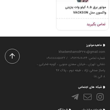
موتور برق 8.5 کیلو وات بنزینی
واکسون مدل VACKSON
VGX19800E2
تماس بگیرید
ماهیدموتورز
khademihamid3670@gmail.com
شماره تماس‌: 09121907024
/
09018885822
نشانی: تهران ، خیابان سعدی جنوبی ، کوچه فخرایی ،
پاساژ صدقی نژاد ، طبقه دوم ، پلاک 97
8 الی 18
شبکه های اجتماعی
خدمات مشتریان
فروشگاه