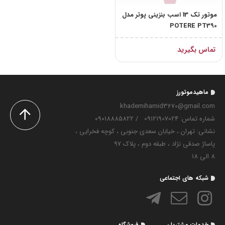
موتور تک 13 اسب بنزینی پوتر مدل
POTERE PT390
تماس بگیرید
ماهیدموتورز
khademihamid3670@gmail.com
شماره تماس‌: 09121907024
/
09018885822
نشانی: تهران ، خیابان سعدی جنوبی ، کوچه فخرایی ،
پاساژ صدقی نژاد ، طبقه دوم ، پلاک 97
8 الی 18
شبکه های اجتماعی
خدمات مشتریان
فروشگاه