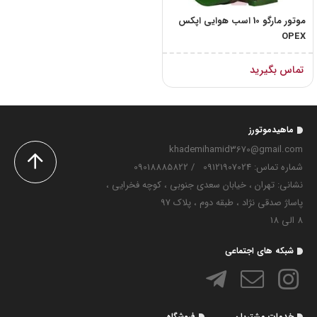
موتور مارگو 10 اسب هوایی اپکس
OPEX
تماس بگیرید
ماهیدموتورز
khademihamid3670@gmail.com
شماره تماس‌: 09121907024
/
09018885822
نشانی: تهران ، خیابان سعدی جنوبی ، کوچه فخرایی ،
پاساژ صدقی نژاد ، طبقه دوم ، پلاک 97
8 الی 18
شبکه های اجتماعی
خدمات مشتریان
فروشگاه