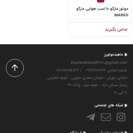
موتور مارگو 10 اسب هوایی مارگو
MARGO
تماس بگیرید
ماهیدموتورز
khademihamid3670@gmail.com
شماره تماس‌: 09121907024
/
09018885822
نشانی: تهران ، خیابان سعدی جنوبی ، کوچه فخرایی ،
پاساژ صدقی نژاد ، طبقه دوم ، پلاک 97
8 الی 18
شبکه های اجتماعی
خدمات مشتریان
فروشگاه