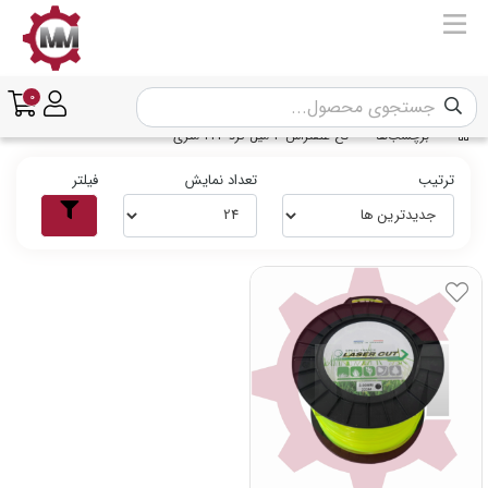
0
برچسب‌ها
نخ علفتراش 3 میل گرد 223 متری
ترتیب
تعداد نمایش
فیلتر