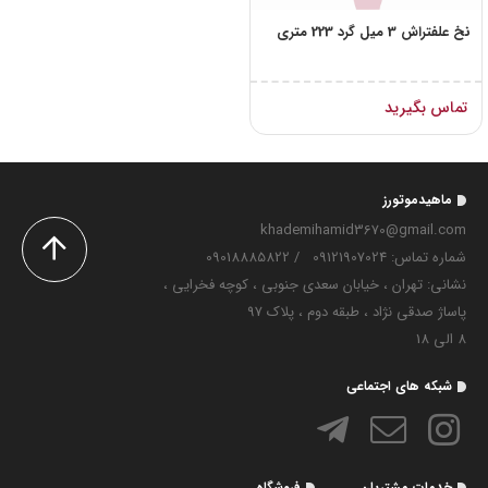
نخ علفتراش 3 میل گرد 223 متری
تماس بگیرید
ماهیدموتورز
khademihamid3670@gmail.com
شماره تماس‌: 09121907024
/
09018885822
نشانی: تهران ، خیابان سعدی جنوبی ، کوچه فخرایی ،
پاساژ صدقی نژاد ، طبقه دوم ، پلاک 97
8 الی 18
شبکه های اجتماعی
خدمات مشتریان
فروشگاه